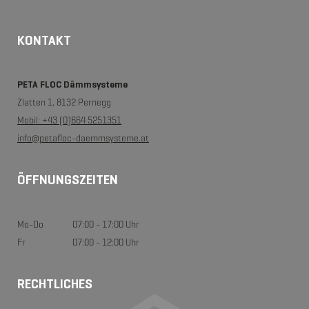
KONTAKT
PETA FLOC Dämmsysteme
Zlatten 1, 8132 Pernegg
Mobil: +43 (0)664 5251351
info@petafloc-daemmsysteme.at
ÖFFNUNGSZEITEN
Mo-Do
07:00 - 17:00 Uhr
Fr
07:00 - 12:00 Uhr
RECHTLICHES