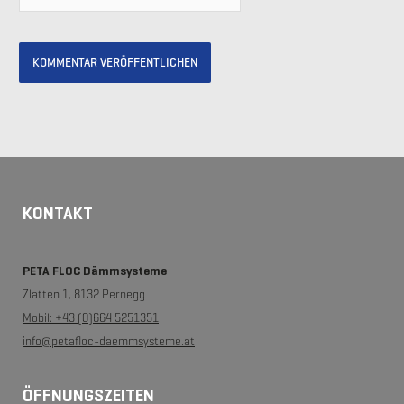
KONTAKT
PETA FLOC Dämmsysteme
Zlatten 1, 8132 Pernegg
Mobil: +43 (0)664 5251351
info@petafloc-daemmsysteme.at
ÖFFNUNGSZEITEN