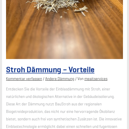
Stroh Dämmung – Vorteile
Kommentar verfassen
/
Andere Dämmung
/ Von
meaitservices
Entdecken Sie die Vorteile der Einblasdämmung mit Stroh, einer
natürlichen und ökologischen Alternative in der Gebäudeisolierung.
Diese Art der Dämmung nutzt BauStroh aus der regionalen
Biogetreideproduktion, das nicht nur eine hervorragende Ökobilanz
bietet, sondern auch frei von synthetischen Zusätzen ist. Die innovative
Einblastechnologie ermöglicht dabei einen schnellen und fugenlosen