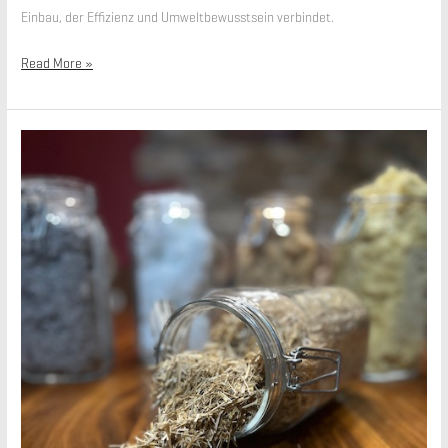
Einbau, der Effizienz und Umweltbewusstsein verbindet.
Stroh
Read More »
Dämmung
–
Vorteile